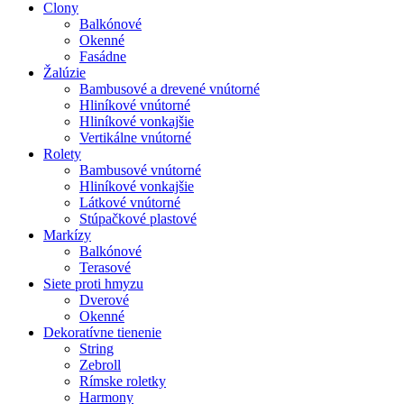
Clony
Balkónové
Okenné
Fasádne
Žalúzie
Bambusové a drevené vnútorné
Hliníkové vnútorné
Hliníkové vonkajšie
Vertikálne vnútorné
Rolety
Bambusové vnútorné
Hliníkové vonkajšie
Látkové vnútorné
Stúpačkové plastové
Markízy
Balkónové
Terasové
Siete proti hmyzu
Dverové
Okenné
Dekoratívne tienenie
String
Zebroll
Rímske roletky
Harmony