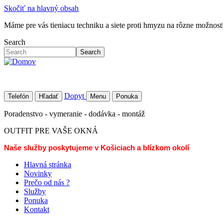
Skočiť na hlavný obsah
Máme pre vás tieniacu techniku a siete proti hmyzu na rôzne možností 
Search
Search
Dopyt
Telefón
Hľadať
Menu
Ponuka
Poradenstvo - vymeranie - dodávka - montáž
OUTFIT PRE VAŠE OKNÁ
Naše služby poskytujeme v Košiciach a blízkom okolí
Hlavná stránka
Novinky
Prečo od nás ?
Služby
Ponuka
Kontakt