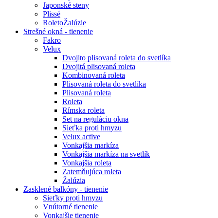
Japonské steny
Plissé
RoletoŽalúzie
Strešné okná - tienenie
Fakro
Velux
Dvojito plisovaná roleta do svetlíka
Dvojitá plisovaná roleta
Kombinovaná roleta
Plisovaná roleta do svetlíka
Plisovaná roleta
Roleta
Rímska roleta
Set na reguláciu okna
Sieťka proti hmyzu
Velux active
Vonkajšia markíza
Vonkajšia markíza na svetlík
Vonkajšia roleta
Zatemňujúca roleta
Žalúzia
Zasklené balkóny - tienenie
Sieťky proti hmyzu
Vnútorné tienenie
Vonkajšie tienenie