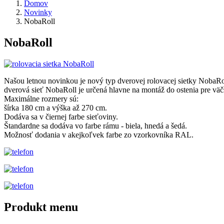
Domov
Novinky
NobaRoll
NobaRoll
Našou letnou novinkou je nový typ dverovej rolovacej sietky NobaRol
dverová sieť NobaRoll je určená hlavne na montáž do ostenia pre vä
Maximálne rozmery sú:
šírka 180 cm a výška až 270 cm.
Dodáva sa v čiernej farbe sieťoviny.
Štandardne sa dodáva vo farbe rámu - biela, hnedá a šedá.
Možnosť dodania v akejkoľvek farbe zo vzorkovníka RAL.
Produkt menu