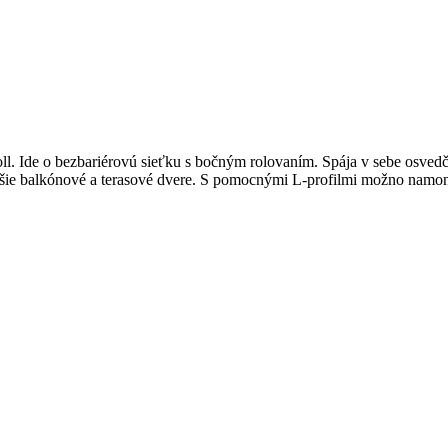
l. Ide o bezbariérovú sieťku s bočným rolovaním. Spája v sebe osvedče
čšie balkónové a terasové dvere. S pomocnými L-profilmi možno namont