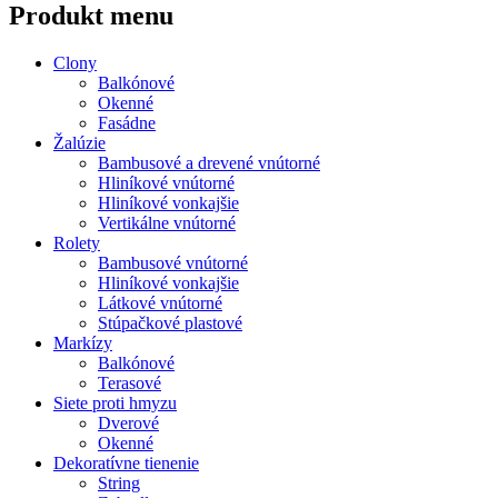
Produkt menu
Clony
Balkónové
Okenné
Fasádne
Žalúzie
Bambusové a drevené vnútorné
Hliníkové vnútorné
Hliníkové vonkajšie
Vertikálne vnútorné
Rolety
Bambusové vnútorné
Hliníkové vonkajšie
Látkové vnútorné
Stúpačkové plastové
Markízy
Balkónové
Terasové
Siete proti hmyzu
Dverové
Okenné
Dekoratívne tienenie
String