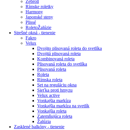
Zebroll
Rímske roletky
Harmony
Japonské steny
Plissé
RoletoŽalúzie
Strešné okná - tienenie
Fakro
Velux
Dvojito plisovaná roleta do svetlíka
Dvojitá plisovaná roleta
Kombinovaná roleta
Plisovaná roleta do svetlíka
Plisovaná roleta
Roleta
Rímska roleta
Set na reguláciu okna
Sieťka proti hmyzu
Velux active
Vonkajšia markíza
Vonkajšia markíza na svetlík
Vonkajšia roleta
Zatemňujúca roleta
Žalúzia
Zasklené balkóny - tienenie