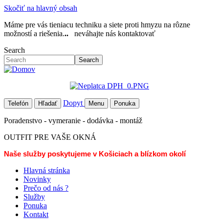
Skočiť na hlavný obsah
Máme pre vás tieniacu techniku a siete proti hmyzu na rôzne
možností a riešenia.
..
neváhajte nás kontaktovať
Search
Search
Dopyt
Telefón
Hľadať
Menu
Ponuka
Poradenstvo - vymeranie - dodávka - montáž
OUTFIT PRE VAŠE OKNÁ
Naše služby poskytujeme v Košiciach a blízkom okolí
Hlavná stránka
Novinky
Prečo od nás ?
Služby
Ponuka
Kontakt