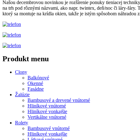
Našou decembrovou novinkou je rozšírenie ponuky tieniacej techniky 
na trh pod rôznými názvami, ako napr. twintex, deň/noc či láry-fáry.
ktorý sa montuje na krídla okien, takže je istým spôsobom náhradou z
Produkt menu
Clony
Balkónové
Okenné
Fasádne
Žalúzie
Bambusové a drevené vnútorné
Hliníkové vnútorné
Hliníkové vonkajšie
Vertikálne vnútorné
Rolety
Bambusové vnútorné
Hliníkové vonkajšie
Látkové vnútorné