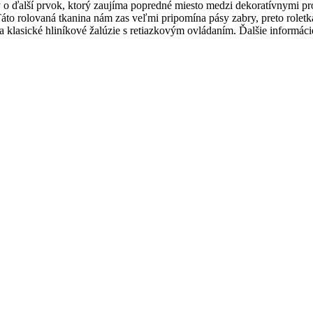
o ďalší prvok, ktorý zaujíma popredné miesto medzi dekoratívnymi prod
 Táto rolovaná tkanina nám zas veľmi pripomína pásy zabry, preto rolet
a klasické hliníkové žalúzie s retiazkovým ovládaním. Ďalšie informáci