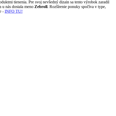
uktmi tienenia. Pre svoj nevšedný dizain sa tento výrobok zaradil
ka u nás dostala meno
Zebroll
. Rozšírenie ponuky spočíva v type,
e -
INFO TU!