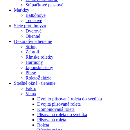
Stúpačkové plastové
Markízy
Balkónové
Terasové
Siete proti hmyzu
Dverové
Okenné
Dekoratívne tienenie
String
Zebroll
Rímske roletky
Harmony
Japonské steny
Plissé
RoletoŽalúzie
Strešné okná - tienenie
Fakro
Velux
Dvojito plisovaná roleta do svetlíka
Dvojitá plisovaná roleta
Kombinovaná roleta
Plisovaná roleta do svetlíka
Plisovaná roleta
Roleta