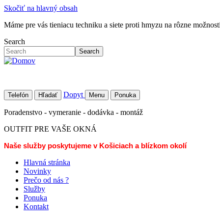
Skočiť na hlavný obsah
Máme pre vás tieniacu techniku a siete proti hmyzu na rôzne možností 
Search
Search
Dopyt
Telefón
Hľadať
Menu
Ponuka
Poradenstvo - vymeranie - dodávka - montáž
OUTFIT PRE VAŠE OKNÁ
Naše služby poskytujeme v Košiciach a blízkom okolí
Hlavná stránka
Novinky
Prečo od nás ?
Služby
Ponuka
Kontakt