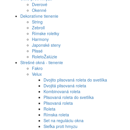
Dverové
Okenné
Dekoratívne tienenie
String
Zebroll
Rímske roletky
Harmony
Japonské steny
Plissé
RoletoŽalúzie
Strešné okná - tienenie
Fakro
Velux
Dvojito plisovaná roleta do svetlíka
Dvojitá plisovaná roleta
Kombinovaná roleta
Plisovaná roleta do svetlíka
Plisovaná roleta
Roleta
Rímska roleta
Set na reguláciu okna
Sieťka proti hmyzu