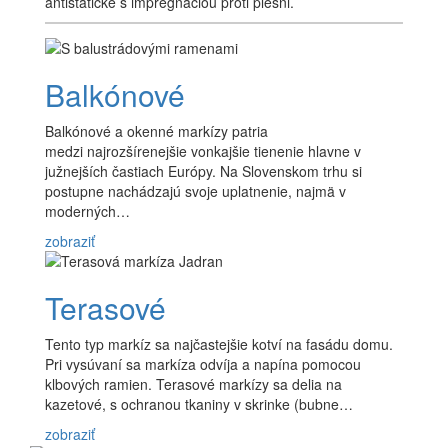
antistatické s impregnáciou proti plesni.
Balkónové
Balkónové a okenné markízy patria
medzi najrozšírenejšie vonkajšie tienenie hlavne v
južnejších častiach Európy. Na Slovenskom trhu si
postupne nachádzajú svoje uplatnenie, najmä v
moderných…
zobraziť
Terasové
Tento typ markíz sa najčastejšie kotví na fasádu domu.
Pri vysúvaní sa markíza odvíja a napína pomocou
klbových ramien. Terasové markízy sa delia na
kazetové, s ochranou tkaniny v skrinke (bubne…
zobraziť