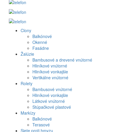
Clony
Produkt
Balkónové
Okenné
menu
Fasádne
Žalúzie
Bambusové a drevené vnútorné
Hliníkové vnútorné
Hliníkové vonkajšie
Vertikálne vnútorné
Rolety
Bambusové vnútorné
Hliníkové vonkajšie
Látkové vnútorné
Stúpačkové plastové
Markízy
Balkónové
Terasové
Siete proti hmyzu