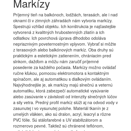
Markízy
Príjemný tieň na balkónoch, lodžiách, terasách, ale i nad
oknami či v zimných záhradách nám vytvoria markízy.
Spestrujú vzhľad objektu. Ich konštrukcia je najčastejšie
vytvorená z kvalitných hrubostenných zliatín a ich
odliatkov. Ich povrchová úprava dlhodobo odoláva
nepriaznivým poveternostným vplyvom. Vybrať si môžte
z terasových alebo balkónových markíz. Oba druhy sú
praktickým a estetickým zatienením, chrániacim pred
slnkom, dažďom a môžu nám zaručiť príjemné
posedenie za každého počasia. Markízy možno ovládať
ručne kľukou, pomocou elektromotora s kontaktným
spínačom, ale aj automatikou s diaľkovým ovládaním.
Najvýhodnejšie je, ak markízy majú slnečnú a veternú
automatiku, ktorá zabezpečí automatické vysúvanie
alebo zasúvanie v závislosti od intenzity slnečných lúčov
a sily vetra. Predný profil markíz slúži aj na odvod vody v
zasunutej i vo vysunutej polohe. Materiál tkanín je z
umelých vlákien, ako sú dralon, acryl, leacryl a rôzne
PVC fólie. Sú stálofarebné s UV stabilizátorom a
rozmerovo pevné. Taktiež sú chránené teflónom,