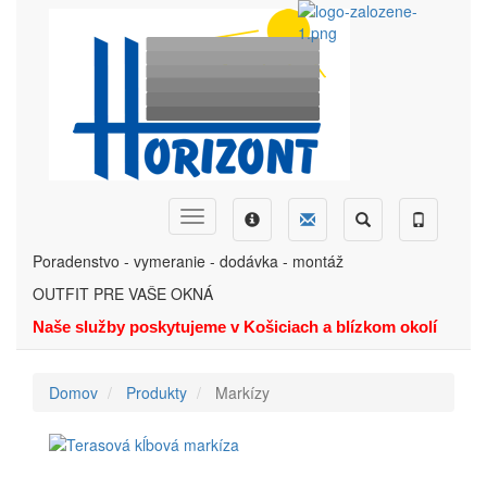
Skočiť
na
hlavný
obsah
Dopyt
Ponuka
Menu
Hľadať
Telefón
Poradenstvo - vymeranie - dodávka - montáž
OUTFIT PRE VAŠE OKNÁ
Naše služby poskytujeme v Košiciach a blízkom okolí
Domov
Produkty
Markízy