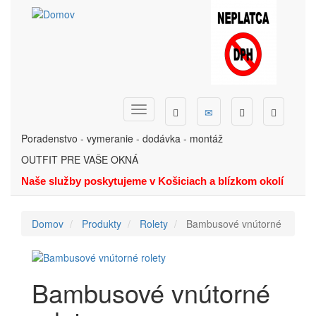
Skočiť
na
hlavný
obsah
Dopyt
Ponuka
Menu
Hľadať
Telefón
Poradenstvo - vymeranie - dodávka - montáž
OUTFIT PRE VAŠE OKNÁ
Naše služby poskytujeme v Košiciach a blízkom okolí
Domov
Produkty
Rolety
Bambusové vnútorné
Bambusové vnútorné