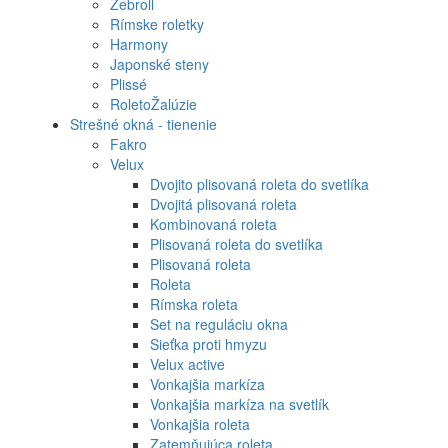
Zebroll
Rímske roletky
Harmony
Japonské steny
Plissé
RoletoŽalúzie
Strešné okná - tienenie
Fakro
Velux
Dvojito plisovaná roleta do svetlíka
Dvojitá plisovaná roleta
Kombinovaná roleta
Plisovaná roleta do svetlíka
Plisovaná roleta
Roleta
Rímska roleta
Set na reguláciu okna
Sieťka proti hmyzu
Velux active
Vonkajšia markíza
Vonkajšia markíza na svetlík
Vonkajšia roleta
Zatemňujúca roleta