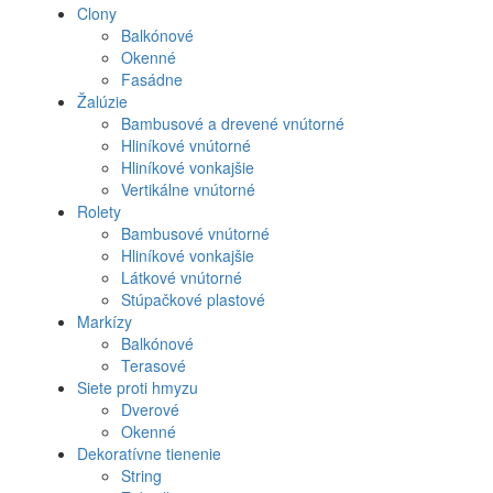
Clony
Produkt
Balkónové
Okenné
menu
Fasádne
Žalúzie
Bambusové a drevené vnútorné
Hliníkové vnútorné
Hliníkové vonkajšie
Vertikálne vnútorné
Rolety
Bambusové vnútorné
Hliníkové vonkajšie
Látkové vnútorné
Stúpačkové plastové
Markízy
Balkónové
Terasové
Siete proti hmyzu
Dverové
Okenné
Dekoratívne tienenie
String