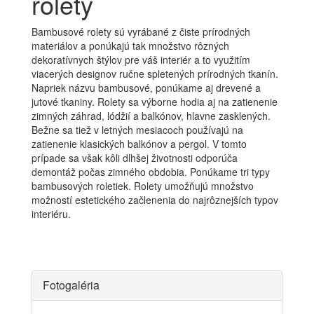
rolety
Bambusové rolety sú vyrábané z čiste prírodných
materiálov a ponúkajú tak množstvo rôzných
dekoratívnych štýlov pre váš interiér a to využitím
viacerých designov ručne spletených prírodných tkanín.
Napriek názvu bambusové, ponúkame aj drevené a
jutové tkaniny. Rolety sa výborne hodia aj na zatienenie
zimných záhrad, lódžií a balkónov, hlavne zasklených.
Bežne sa tiež v letných mesiacoch používajú na
zatienenie klasických balkónov a pergol. V tomto
prípade sa však kôli dlhšej životnosti odporúča
demontáž počas zimného obdobia. Ponúkame tri typy
bambusových roletiek. Rolety umožňujú množstvo
možností estetického začlenenia do najrôznejších typov
interiéru.
Fotogaléria