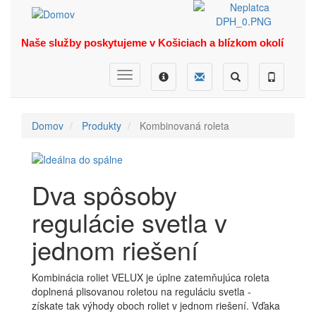
Skočiť
na
hlavný
Naše služby poskytujeme v Košiciach a blízkom okolí
obsah
Dopyt
Ponuka
Menu
Hľadať
Telefón
Domov
Produkty
Kombinovaná roleta
Dva spôsoby
regulácie svetla v
jednom riešení
Kombinácia roliet VELUX je úplne zatemňujúca roleta
doplnená plisovanou roletou na reguláciu svetla -
získate tak výhody oboch roliet v jednom riešení. Vďaka