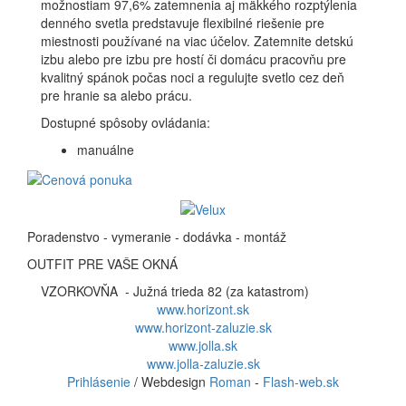
možnostiam 97,6% zatemnenia aj mäkkého rozptýlenia
denného svetla predstavuje flexibilné riešenie pre
miestnosti používané na viac účelov. Zatemnite detskú
izbu alebo pre izbu pre hostí či domácu pracovňu pre
kvalitný spánok počas noci a regulujte svetlo cez deň
pre hranie sa alebo prácu.
Dostupné spôsoby ovládania:
manuálne
Poradenstvo - vymeranie - dodávka - montáž
OUTFIT PRE VAŠE OKNÁ
VZORKOVŇA - Južná trieda 82 (za katastrom)
www.horizont.sk
www.horizont-zaluzie.sk
www.jolla.sk
www.jolla-zaluzie.sk
Prihlásenie
/ Webdesign
Roman
-
Flash-web.sk