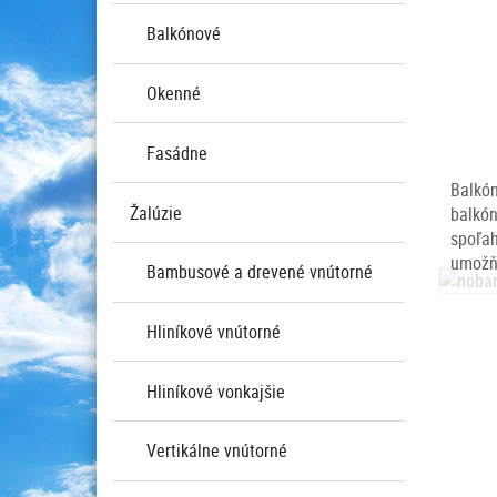
menu
Balkónové
Okenné
Fasádne
Balkó
Žalúzie
balkó
spoľa
umožňu
Bambusové a drevené vnútorné
Hliníkové vnútorné
Hliníkové vonkajšie
Vertikálne vnútorné