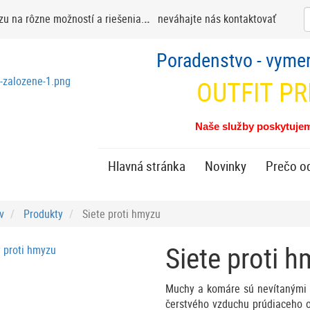
S
zu na rôzne možností a riešenia.
..
neváhajte nás kontaktovať
Poradenstvo - vymer
OUTFIT P
Naše služby poskytujem
Hlavná stránka
Novinky
Prečo od
v
Produkty
Siete proti hmyzu
Siete proti 
Muchy a komáre sú nevítanými 
čerstvého vzduchu prúdiaceho 