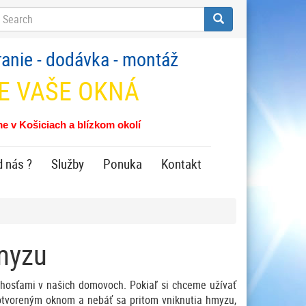
earch
Search
anie - dodávka - montáž
RE VAŠE OKNÁ
e v Košiciach a blízkom okolí
 nás ?
Služby
Ponuka
Kontakt
hmyzu
hosťami v našich domovoch. Pokiaľ si chceme užívať
otvoreným oknom a nebáť sa pritom vniknutia hmyzu,