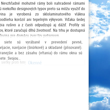
u. Nevzhľadné mohutné rámy boli nahradené rámami
ú niekoľko designových typov preto sa môžu využiť do
ťovina je vyrobená zo sklolaminatového vlákna
podlieha korózií ani tepelným výkyvom. Vďaka šedej
ia rušivo a z časti odpudzujú aj dážď. Profily sú
v, ktoré zaručujú dlhú životnosť. Na trhu je dostupná
ieťovina pre domácu zver tzv petscreen.
é siete sú vyrábané v prevedení pevné,
íjacie, navíjacie (šnúrkové) a skladané (plisované).
íranejšie a bez zásahu (vŕtania) do rámu okna sú
iete. Svojou…
Okenné