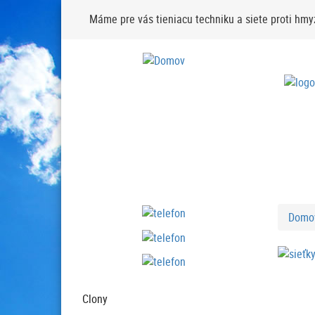
Skočiť
Máme pre vás tieniacu techniku a siete proti hmy
na
hlavný
obsah
Domo
Clony
Produkt