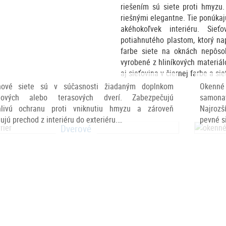
riešením sú siete proti hmyz
riešnými elegantne. Tie ponúkaj
akéhokoľvek interiéru. Sie
potiahnutého plastom, ktorý na
farbe siete na oknách nepôsob
vyrobené z hliníkových materiálo
aj sieťovina v čiernej farbe a s
nové siete sú v súčasnosti žiadaným doplnkom
Okenn
nových alebo terasových dverí. Zabezpečujú
samonav
hlivú ochranu proti vniknutiu hmyzu a zároveň
Najrozš
jú prechod z interiéru do exteriéru.…
pevné s
Dverové