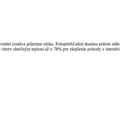
 vnútri zostáva príjemne nízka. Polopriehľadná tkanina pritom stále
e ohrev slnečným teplom až o 78% pre zlepšenie pohody v interiéri.