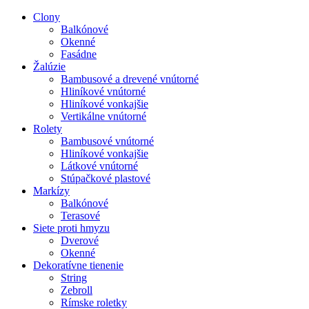
Clony
Balkónové
Okenné
Fasádne
Žalúzie
Bambusové a drevené vnútorné
Hliníkové vnútorné
Hliníkové vonkajšie
Vertikálne vnútorné
Rolety
Bambusové vnútorné
Hliníkové vonkajšie
Látkové vnútorné
Stúpačkové plastové
Markízy
Balkónové
Terasové
Siete proti hmyzu
Dverové
Okenné
Dekoratívne tienenie
String
Zebroll
Rímske roletky