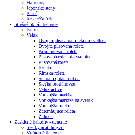
Harmony
Japonské steny
Plissé
RoletoŽalúzie
Strešné okná - tienenie
Fakro
Velux
Dvojito plisovaná roleta do svetlíka
Dvojitá plisovaná roleta
Kombinovaná roleta
Plisovaná roleta do svetlíka
Plisovaná roleta
Roleta
Rímska roleta
Set na reguláciu okna
Sieťka proti hmyzu
Velux active
Vonkajšia markíza
Vonkajšia markíza na svetlík
Vonkajšia roleta
Zatemňujúca roleta
Žalúzia
Zasklené balkóny - tienenie
Sieťky proti hmyzu
Vnútorné tienenie