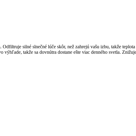
filtruje silné slnečné lúče skôr, než zahrejú vašu izbu, takže teplota
vo výhľade, takže sa dovnútra dostane ešte viac denného svetla. Znižuj