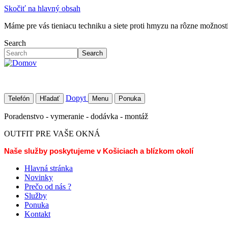
Skočiť na hlavný obsah
Máme pre vás tieniacu techniku a siete proti hmyzu na rôzne možností 
Search
Search
Dopyt
Telefón
Hľadať
Menu
Ponuka
Poradenstvo - vymeranie - dodávka - montáž
OUTFIT PRE VAŠE OKNÁ
Naše služby poskytujeme v Košiciach a blízkom okolí
Hlavná stránka
Novinky
Prečo od nás ?
Služby
Ponuka
Kontakt