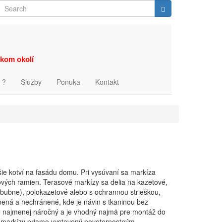
Search
Search
zkom okolí
 ?
Služby
Ponuka
Kontakt
šie kotví na fasádu domu. Pri vysúvaní sa markíza
vých ramien. Terasové markízy sa delia na kazetové,
(bubne), polokazetové alebo s ochrannou strieškou,
nená a nechránené, kde je návin s tkaninou bez
ne najmenej náročný a je vhodný najmä pre montáž do
in markízy priamo vystavený poveternostným