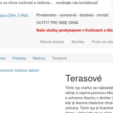
zu na rôzne možností a riešenia.
..
neváhajte nás kontaktovať
Poradenstvo - vymeranie - dodávka - montáž
OUTFIT PRE VAŠE OKNÁ
Naše služby poskytujeme v Košiciach a blí
Hlavná stránka
Novinky
Prečo od nás
mov
Produkty
Markízy
Terasové
Terasové
Tento typ markíz sa najčastej
odvíja a napína pomocou klbo
s ochranou tkaniny v skrinke 
kde je tkanina čiastočne chrá
ochrany. Tento typ je finanč
stropu, alebo kde nie je náv