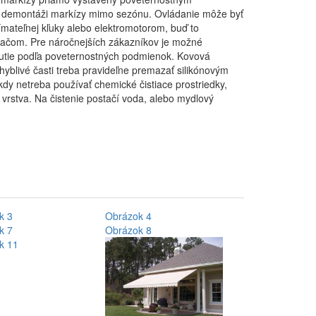
 demontáži markízy mimo sezónu. Ovládanie môže byť
ateľnej kľuky alebo elektromotorom, buď to
dačom. Pre náročnejších zákazníkov je možné
utie podľa poveternostných podmienok. Kovová
hyblivé časti treba pravideľne premazať silikónovým
ikdy netreba používať chemické čistiace prostriedky,
vrstva. Na čistenie postačí voda, alebo mydlový
k 3
Obrázok 4
k 7
Obrázok 8
k 11