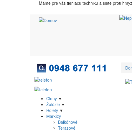
Skočiť
Máme pre vás tieniacu techniku a siete proti hmy
na
hlavný
obsah
Do
Clony
▼
Produkt
Žalúzie
▼
Rolety
▼
menu
Markízy
Balkónové
Terasové