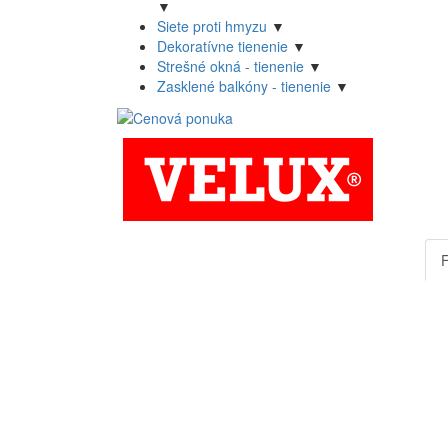
▼
Siete proti hmyzu
▼
Dekoratívne tienenie
▼
Strešné okná - tienenie
▼
Zasklené balkóny - tienenie
▼
F
(
k