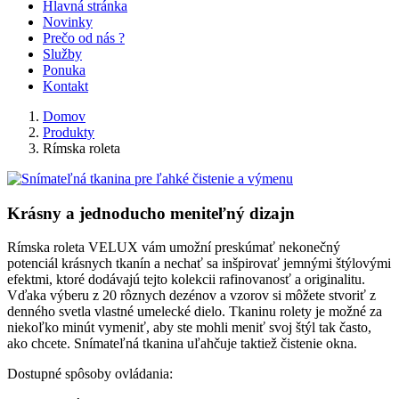
Hlavná stránka
Novinky
Prečo od nás ?
Služby
Ponuka
Kontakt
Domov
Produkty
Rímska roleta
Krásny a jednoducho meniteľný dizajn
Rímska roleta VELUX vám umožní preskúmať nekonečný
potenciál krásnych tkanín a nechať sa inšpirovať jemnými štýlovými
efektmi, ktoré dodávajú tejto kolekcii rafinovanosť a originalitu.
Vďaka výberu z 20 rôznych dezénov a vzorov si môžete stvoriť z
denného svetla vlastné umelecké dielo. Tkaninu rolety je možné za
niekoľko minút vymeniť, aby ste mohli meniť svoj štýl tak často,
ako chcete. Snímateľná tkanina uľahčuje taktiež čistenie okna.
Dostupné spôsoby ovládania: