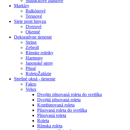
Stúpačkové plastové
Markízy
Balkónové
Terasové
Siete proti hmyzu
Dverové
Okenné
Dekoratívne tienenie
String
Zebroll
Rímske roletky
Harmony
Japonské steny
Plissé
RoletoŽalúzie
Strešné okná - tienenie
Fakro
Velux
Dvojito plisovaná roleta do svetlíka
Dvojitá plisovaná roleta
Kombinovaná roleta
Plisovaná roleta do svetlíka
Plisovaná roleta
Roleta
Rímska roleta