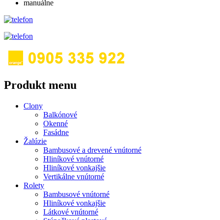
manuálne
Produkt menu
Clony
Balkónové
Okenné
Fasádne
Žalúzie
Bambusové a drevené vnútorné
Hliníkové vnútorné
Hliníkové vonkajšie
Vertikálne vnútorné
Rolety
Bambusové vnútorné
Hliníkové vonkajšie
Látkové vnútorné